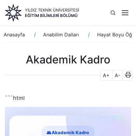
Ana
YILDIZ TEKNİK ÜNİVERSİTESİ
içeriğe
EĞITIM BILIMLERI BÖLÜMÜ
atla
Sayfa
Anasayfa
Anabilim Dalları
Hayat Boyu Öğre
yolu
Akademik Kadro
A+
A-
```html
👥
Akademik Kadro