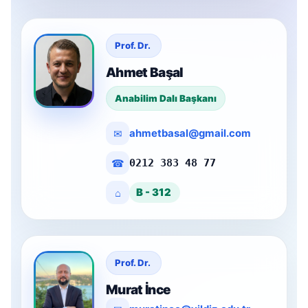
Prof. Dr.
Ahmet Başal
Anabilim Dalı Başkanı
✉
ahmetbasal@gmail.com
☎
0212 383 48 77
⌂
B - 312
Prof. Dr.
Murat İnce