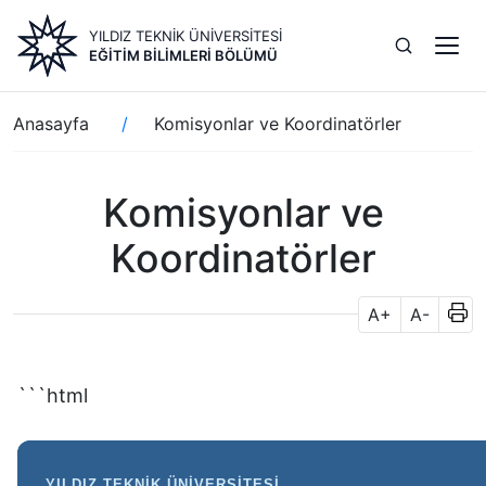
Ana
YILDIZ TEKNİK ÜNİVERSİTESİ
içeriğe
EĞITIM BILIMLERI BÖLÜMÜ
atla
Sayfa
Anasayfa
Komisyonlar ve Koordinatörler
yolu
Komisyonlar ve
Koordinatörler
A+
A-
```html
YILDIZ TEKNIK ÜNIVERSITESI